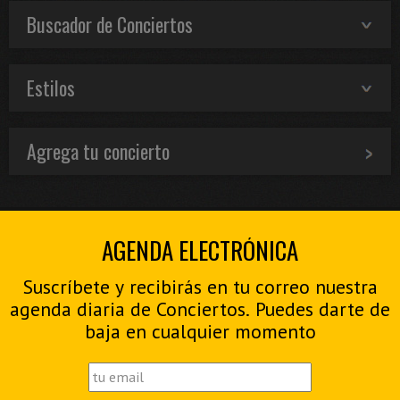
Buscador de Conciertos
Estilos
Agrega tu concierto
AGENDA ELECTRÓNICA
Suscríbete y recibirás en tu correo nuestra
agenda diaria de Conciertos. Puedes darte de
baja en cualquier momento