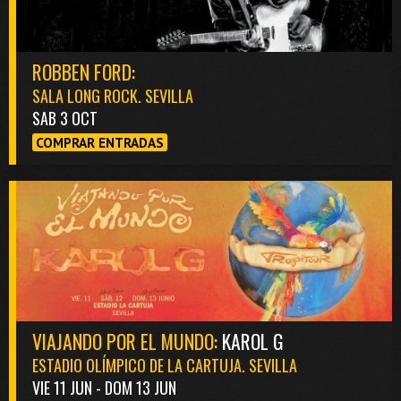
ROBBEN FORD:
SALA LONG ROCK. SEVILLA
SAB 3 OCT
COMPRAR ENTRADAS
VIAJANDO POR EL MUNDO:
KAROL G
ESTADIO OLÍMPICO DE LA CARTUJA. SEVILLA
VIE 11 JUN - DOM 13 JUN