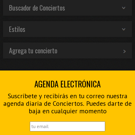
Buscador de Conciertos
Estilos
Agrega tu concierto
AGENDA ELECTRÓNICA
Suscríbete y recibirás en tu correo nuestra
agenda diaria de Conciertos. Puedes darte de
baja en cualquier momento