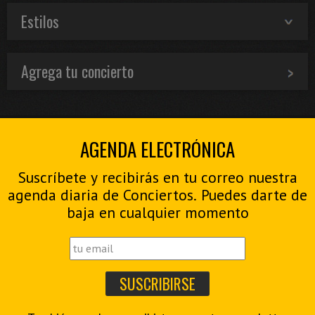
Estilos
Agrega tu concierto
AGENDA ELECTRÓNICA
Suscríbete y recibirás en tu correo nuestra
agenda diaria de Conciertos. Puedes darte de
baja en cualquier momento