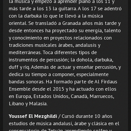
la música y empezó a aprender piano a los 11 y
más tarde a los 13 la guitarra. A los 17 se adentró
con la darbuka lo que le llevó a la música
oriental. Se transladó a Granada años más tarde y
desde entonces ha proyectado su energía, talento
y conocimiento en proyectos relacionados con
tradiciones musicales árabes, andalusís y
mediterráneas. Toca diferentes tipos de
instrumentos de percusión; la dohola, darbuka,
duff y riq. Además de actuar y enseñar percusión, y
dedica su tiempo a componer, especialmente
bandas sonoras. Ha formado parte de Al Firdaus
Ensemble desde el 2015 y ha actuado con ellos
en Europa, Estados Unidos, Canadá, Marruecos,
Líbano y Malasia.
Youssef El Mezghildi
/ Cursó durante 10 años
estudios de música andalusí, árabe y clásica en el
conservatorio de Tetuán aprendiendo solfeo y