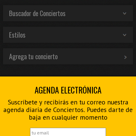
Buscador de Conciertos
Estilos
Agrega tu concierto
AGENDA ELECTRÓNICA
Suscríbete y recibirás en tu correo nuestra
agenda diaria de Conciertos. Puedes darte de
baja en cualquier momento