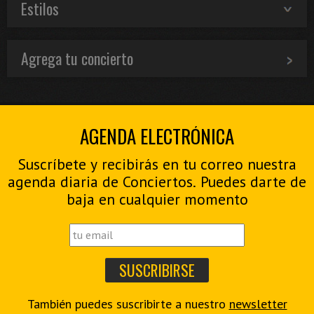
Estilos
Agrega tu concierto
AGENDA ELECTRÓNICA
Suscríbete y recibirás en tu correo nuestra
agenda diaria de Conciertos. Puedes darte de
baja en cualquier momento
También puedes suscribirte a nuestro
newsletter