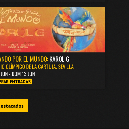
ANDO POR EL MUNDO:
KAROL G
IO OLÍMPICO DE LA CARTUJA. SEVILLA
1 JUN - DOM 13 JUN
RAR ENTRADAS
destacados