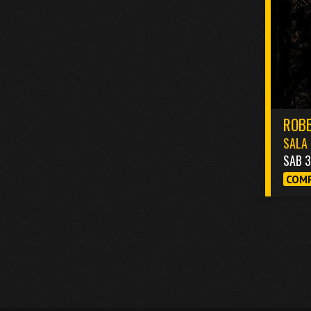
ROBB
SALA 
SAB 
COMP