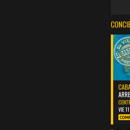
CONCI
CABA
ARR
CENTR
VIE 1
COMP