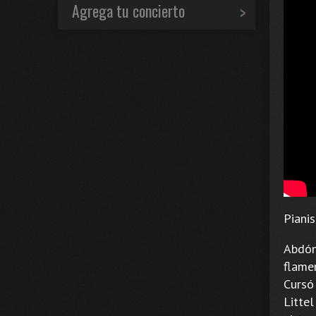
Agrega tu concierto
Pianis
Abdón
flame
Cursó
Littel