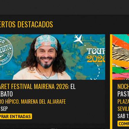
ERTOS DESTACADOS
RET FESTIVAL MAIRENA 2026:
EL
NOCH
EBATO
PAST
O HÍPICO. MAIRENA DEL ALJARAFE
PLAZA
1 SEP
SEVIL
SAB 1
RAR ENTRADAS
COMP