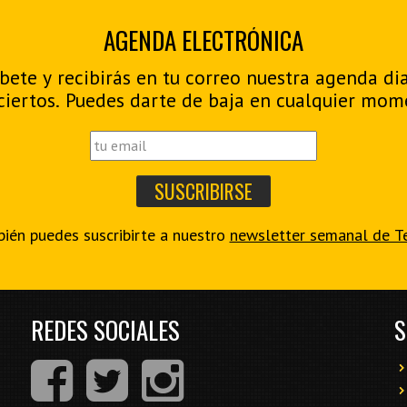
AGENDA ELECTRÓNICA
bete y recibirás en tu correo nuestra agenda di
ciertos. Puedes darte de baja en cualquier mom
ién puedes suscribirte a nuestro
newsletter semanal de T
REDES SOCIALES
S