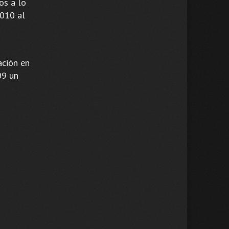
os a lo
2010 al
ación en
09 un