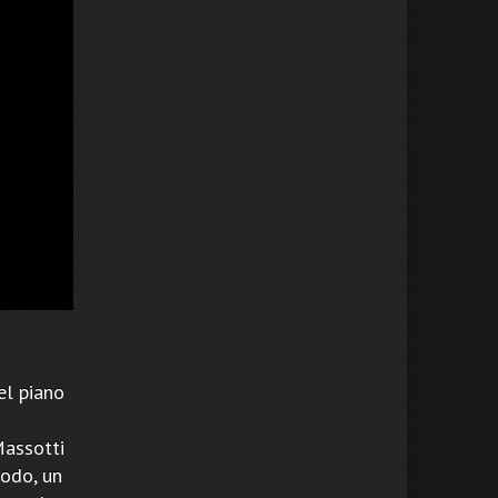
el piano
Massotti
todo, un