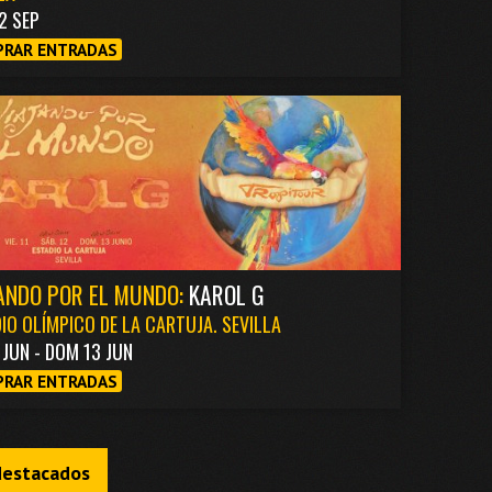
2 SEP
RAR ENTRADAS
ANDO POR EL MUNDO:
KAROL G
IO OLÍMPICO DE LA CARTUJA. SEVILLA
1 JUN - DOM 13 JUN
RAR ENTRADAS
destacados