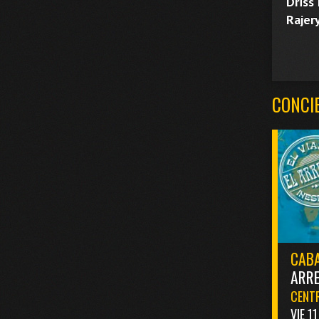
Driss
Rajery
CONCI
CABA
ARR
CENTR
VIE 1