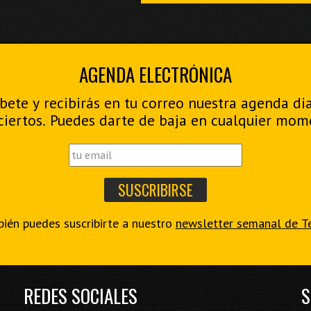
AGENDA ELECTRÓNICA
bete y recibirás en tu correo nuestra agenda di
ciertos. Puedes darte de baja en cualquier mom
ién puedes suscribirte a nuestro
newsletter semanal de T
REDES SOCIALES
S