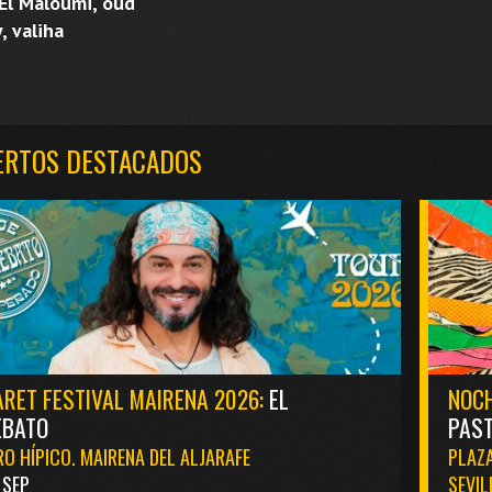
 El Maloumi, oud
, valiha
ERTOS DESTACADOS
RET FESTIVAL MAIRENA 2026:
EL
NOCH
EBATO
PAST
O HÍPICO. MAIRENA DEL ALJARAFE
PLAZA
1 SEP
SEVIL