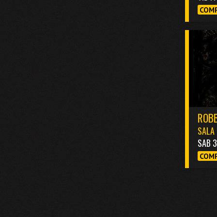
COMP
ROBB
SALA 
SAB 
COMP