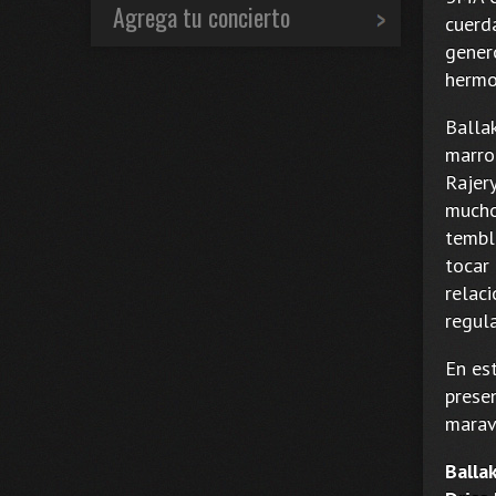
Agrega tu concierto
cuerda
gener
hermo
Balla
marro
Rajery
mucho
tembl
tocar
relac
regul
En es
prese
maravi
Balla