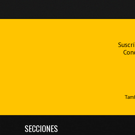
Suscrí
Con
Tamb
SECCIONES