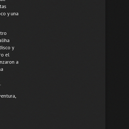
tas
oco y una
tro
aliha
disco y
ro el
nzaron a
na
.
ventura,