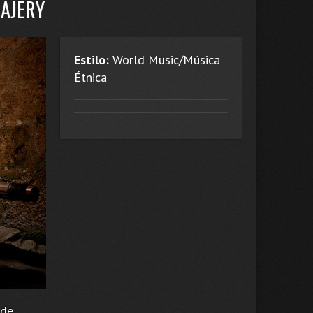
RAJERY
Estilo:
World Music/Música
Étnica
 de