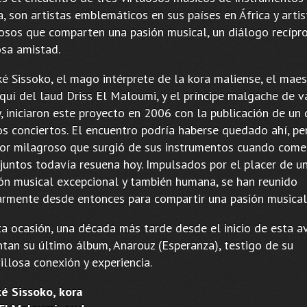
, son artistas emblemáticos en sus países en África y artis
osos que comparten una pasión musical, un diálogo recípr
sa amistad.
ké Sissoko, el mago intérprete de la kora maliense, el maes
quí del laud Driss El Maloumi, y el príncipe malgache de v
, iniciaron este proyecto en 2006 con la publicación de un 
s conciertos. El encuentro podría haberse quedado ahí, pe
or milagroso que surgió de sus instrumentos cuando come
 juntos todavía resuena hoy. Impulsados por el placer de u
ión musical excepcional y también humana, se han reunido
armente desde entonces para compartir una pasión musical
ta ocasión, una década más tarde desde el inicio de esta a
ntan su último álbum, Anarouz (Esperanza), testigo de su
llosa conexión y experiencia.
ké Sissoko, kora