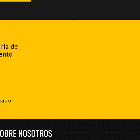
aria de
ento
eatro
OBRE NOSOTROS