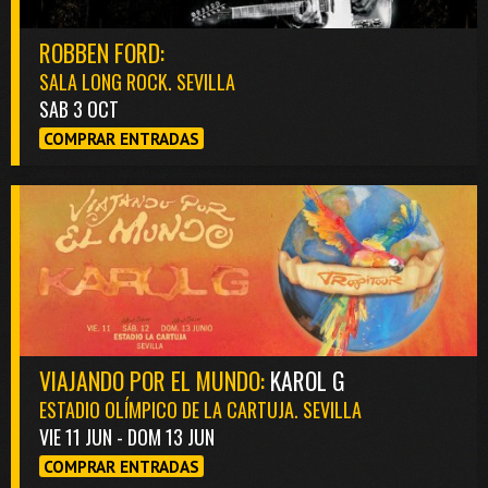
ROBBEN FORD:
SALA LONG ROCK. SEVILLA
SAB 3 OCT
COMPRAR ENTRADAS
VIAJANDO POR EL MUNDO:
KAROL G
ESTADIO OLÍMPICO DE LA CARTUJA. SEVILLA
VIE 11 JUN - DOM 13 JUN
COMPRAR ENTRADAS